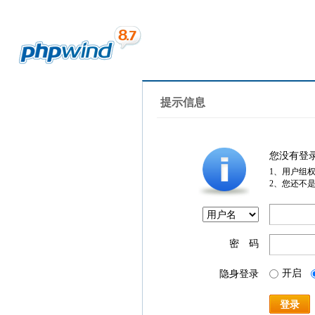
提示信息
您没有登
1、用户组
2、您还不
密 码
开启
隐身登录
登录