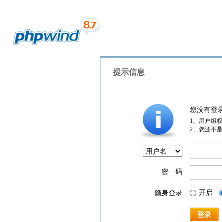
提示信息
您没有登
1、用户组
2、您还不
密 码
开启
隐身登录
登录